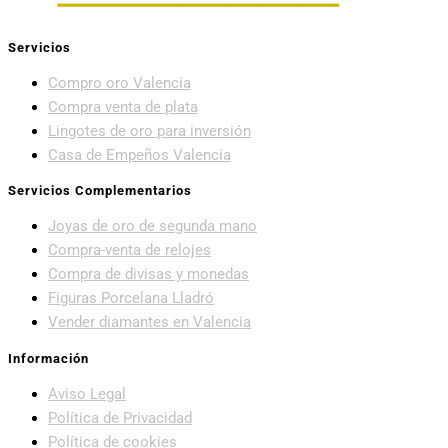
Servicios
Compro oro Valencia
Compra venta de plata
Lingotes de oro para inversión
Casa de Empeños Valencia
Servicios Complementarios
Joyas de oro de segunda mano
Compra-venta de relojes
Compra de divisas y monedas
Figuras Porcelana Lladró
Vender diamantes en Valencia
Información
Aviso Legal
Política de Privacidad
Política de cookies