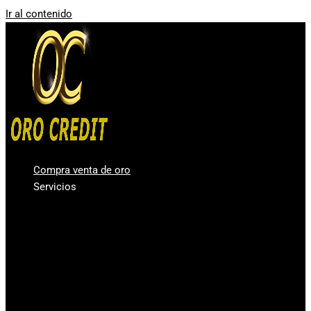
Ir al contenido
Compra venta de oro
Servicios
Compro oro Valencia
Compra venta de plata
Vender diamantes en Valencia
Casa de Empeños Valencia
Comprar Oro en lingotes para inversión
Precio Oro – Precio Plata
Oro Segunda Mano – Oro Barato