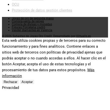
OCU
Protección de datos gestión clientes
Joyas de oro de segunda mano
Compra-venta de relojes
Compra de divisas y monedas
Figuras Porcelana Lladró
Vender diamantes en Valencia
© 2026 Subastas de Joyas Oro Credit. Desarrollado por
Virtualis.es
Esta web utiliza cookies propias y de terceros para su correcto
funcionamiento y para fines analíticos. Contiene enlaces a
sitios web de terceros con políticas de privacidad ajenas que
podrás aceptar o no cuando accedas a ellos. Al hacer clic en el
botón Aceptar, acepta el uso de estas tecnologías y el
procesamiento de tus datos para estos propósitos.
Más
información
Rechazar
Aceptar
Privacidad