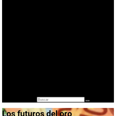
Casa de Empeños Valencia
Comprar Oro en lingotes para inversión
Precio Oro – Precio Plata
Oro Segunda Mano – Oro Barato
Otros servicios
¿A cuanto está el gramo de oro?
Vender Monedas Antiguas
Cambio de divisas y monedas
Compra-venta de relojes de segunda mano
Compra Venta de Estilográficas
Blog
Contacto
Alternar búsqueda de la web
Buscar en esta web
Los futuros del oro