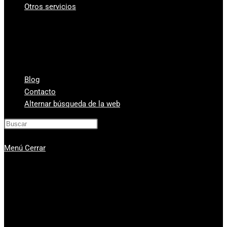
Otros servicios
¿A cuanto está el gramo de oro?
Vender Monedas Antiguas
Cambio de divisas y monedas
Compra-venta de relojes de segunda mano
Compra Venta de Estilográficas
Blog
Contacto
Alternar búsqueda de la web
Pulsa Escape para cerrar el panel de
búsqueda.
Menú
Cerrar
Compra venta de oro
Servicios
Compro oro Valencia
Compra venta de plata
Vender diamantes en Valencia