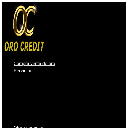
Ir
al
contenido
Compra venta de oro
Servicios
Compro oro Valencia
Compra venta de plata
Vender diamantes en Valencia
Casa de Empeños Valencia
Comprar Oro en lingotes para inversión
Precio Oro – Precio Plata
Oro Segunda Mano – Oro Barato
Otros servicios