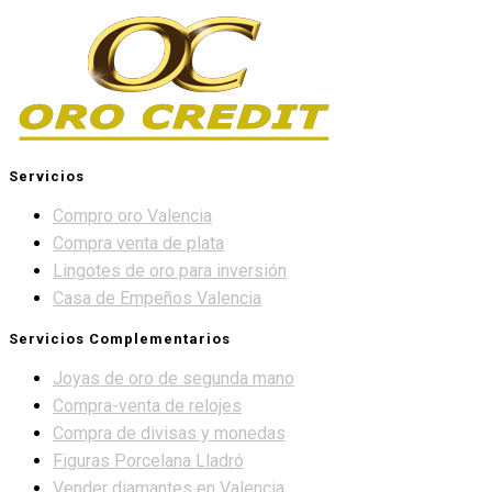
Servicios
Compro oro Valencia
Compra venta de plata
Lingotes de oro para inversión
Casa de Empeños Valencia
Servicios Complementarios
Joyas de oro de segunda mano
Compra-venta de relojes
Compra de divisas y monedas
Figuras Porcelana Lladró
Vender diamantes en Valencia