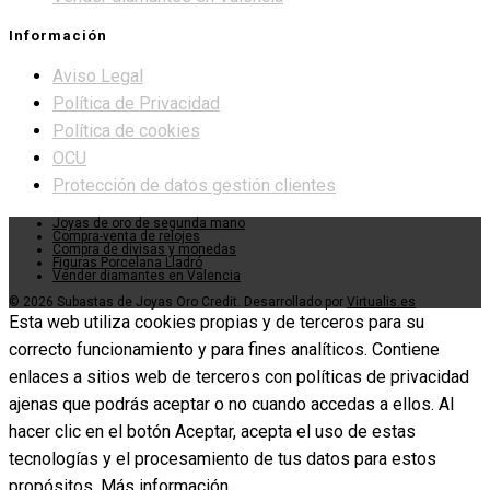
Información
Aviso Legal
Política de Privacidad
Política de cookies
OCU
Protección de datos gestión clientes
Joyas de oro de segunda mano
Compra-venta de relojes
Compra de divisas y monedas
Figuras Porcelana Lladró
Vender diamantes en Valencia
© 2026 Subastas de Joyas Oro Credit. Desarrollado por
Virtualis.es
Esta web utiliza cookies propias y de terceros para su
correcto funcionamiento y para fines analíticos. Contiene
enlaces a sitios web de terceros con políticas de privacidad
ajenas que podrás aceptar o no cuando accedas a ellos. Al
hacer clic en el botón Aceptar, acepta el uso de estas
tecnologías y el procesamiento de tus datos para estos
propósitos.
Más información