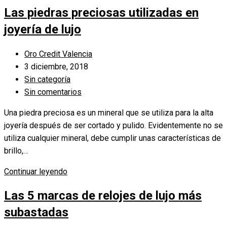
exclusivas:
Las piedras preciosas utilizadas en
por
qué
joyería de lujo
regalar
en
Autor
Oro Credit Valencia
Navidad
de
Publicación
3 diciembre, 2018
este
la
de
Categoría
Sin categoría
tipo
entrada:
la
de
Comentarios
Sin comentarios
de
entrada:
la
de
Una piedra preciosa es un mineral que se utiliza para la alta
joyas
entrada:
la
joyería después de ser cortado y pulido. Evidentemente no se
es
entrada:
utiliza cualquier mineral, debe cumplir unas características de
buena
brillo,…
idea
Las
Continuar leyendo
piedras
Las 5 marcas de relojes de lujo más
preciosas
utilizadas
subastadas
en