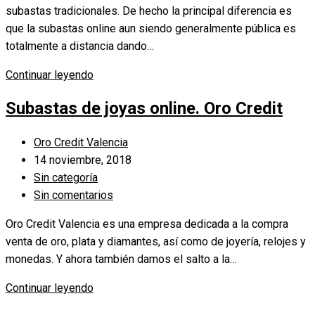
subastas tradicionales. De hecho la principal diferencia es
entrada:
que la subastas online aun siendo generalmente pública es
totalmente a distancia dando…
¿Cómo
Continuar leyendo
funcionan
Subastas de joyas online. Oro Credit
las
subastas
Autor
Oro Credit Valencia
online?
de
Publicación
14 noviembre, 2018
la
de
Categoría
Sin categoría
entrada:
la
de
Comentarios
Sin comentarios
entrada:
la
de
Oro Credit Valencia es una empresa dedicada a la compra
entrada:
la
venta de oro, plata y diamantes, así como de joyería, relojes y
entrada:
monedas. Y ahora también damos el salto a la…
Subastas
Continuar leyendo
de