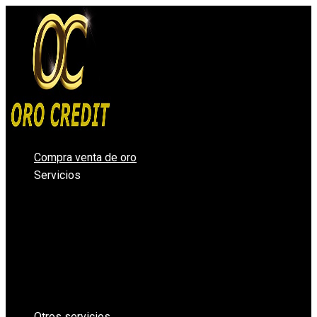
Ir
al
contenido
Compra venta de oro
Servicios
Compro oro Valencia
Compra venta de plata
Vender diamantes en Valencia
Casa de Empeños Valencia
Comprar Oro en lingotes para inversión
Precio Oro – Precio Plata
Oro Segunda Mano – Oro Barato
Otros servicios