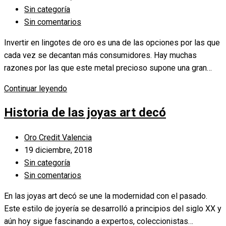
la
de
Categoría
Sin categoría
puedes
entrada:
la
de
Comentarios
Sin comentarios
adquirir
entrada:
la
de
en
Invertir en lingotes de oro es una de las opciones por las que
entrada:
la
una
cada vez se decantan más consumidores. Hay muchas
entrada:
subasta
razones por las que este metal precioso supone una gran…
Por
Continuar leyendo
qué
Historia de las joyas art decó
invertir
en
Autor
Oro Credit Valencia
lingotes
de
Publicación
19 diciembre, 2018
de
la
de
Categoría
Sin categoría
oro
entrada:
la
de
Comentarios
Sin comentarios
entrada:
la
de
En las joyas art decó se une la modernidad con el pasado.
entrada:
la
Este estilo de joyería se desarrolló a principios del siglo XX y
entrada:
aún hoy sigue fascinando a expertos, coleccionistas…