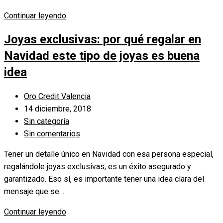
Historia
Continuar leyendo
de
Joyas exclusivas: por qué regalar en
las
joyas
Navidad este tipo de joyas es buena
art
idea
decó
Autor
Oro Credit Valencia
de
Publicación
14 diciembre, 2018
la
de
Categoría
Sin categoría
entrada:
la
de
Comentarios
Sin comentarios
entrada:
la
de
Tener un detalle único en Navidad con esa persona especial,
entrada:
la
regalándole joyas exclusivas, es un éxito asegurado y
entrada:
garantizado. Eso sí, es importante tener una idea clara del
mensaje que se…
Joyas
Continuar leyendo