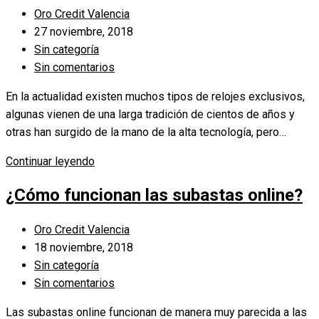
joyería
Autor
Oro Credit Valencia
de
de
Publicación
27 noviembre, 2018
lujo
la
de
Categoría
Sin categoría
entrada:
la
de
Comentarios
Sin comentarios
entrada:
la
de
En la actualidad existen muchos tipos de relojes exclusivos,
entrada:
la
algunas vienen de una larga tradición de cientos de años y
entrada:
otras han surgido de la mano de la alta tecnología, pero…
Las
Continuar leyendo
5
¿Cómo funcionan las subastas online?
marcas
de
Autor
Oro Credit Valencia
relojes
de
Publicación
18 noviembre, 2018
de
la
de
Categoría
Sin categoría
lujo
entrada:
la
de
Comentarios
Sin comentarios
más
entrada:
la
de
subastadas
Las subastas online funcionan de manera muy parecida a las
entrada:
la