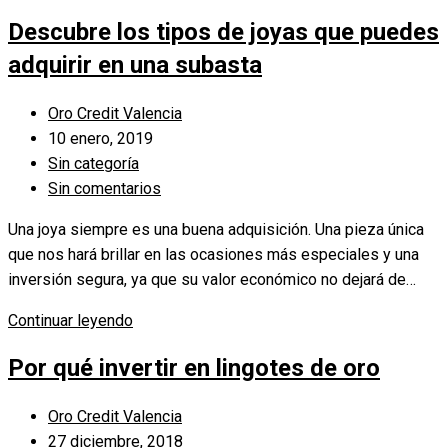
para
Descubre los tipos de joyas que puedes
San
Valentín,
adquirir en una subasta
el
mejor
Autor
Oro Credit Valencia
regalo
de
Publicación
10 enero, 2019
para
la
de
Categoría
Sin categoría
tu
entrada:
la
de
Comentarios
Sin comentarios
pareja
entrada:
la
de
Una joya siempre es una buena adquisición. Una pieza única
entrada:
la
que nos hará brillar en las ocasiones más especiales y una
entrada:
inversión segura, ya que su valor económico no dejará de…
Descubre
Continuar leyendo
los
Por qué invertir en lingotes de oro
tipos
de
Autor
Oro Credit Valencia
joyas
de
Publicación
27 diciembre, 2018
que