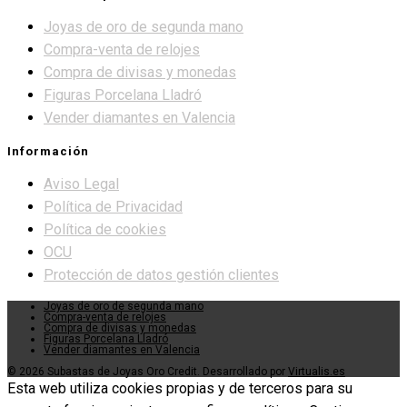
Joyas de oro de segunda mano
Compra-venta de relojes
Compra de divisas y monedas
Figuras Porcelana Lladró
Vender diamantes en Valencia
Información
Aviso Legal
Política de Privacidad
Política de cookies
OCU
Protección de datos gestión clientes
Joyas de oro de segunda mano
Compra-venta de relojes
Compra de divisas y monedas
Figuras Porcelana Lladró
Vender diamantes en Valencia
© 2026 Subastas de Joyas Oro Credit. Desarrollado por
Virtualis.es
Esta web utiliza cookies propias y de terceros para su