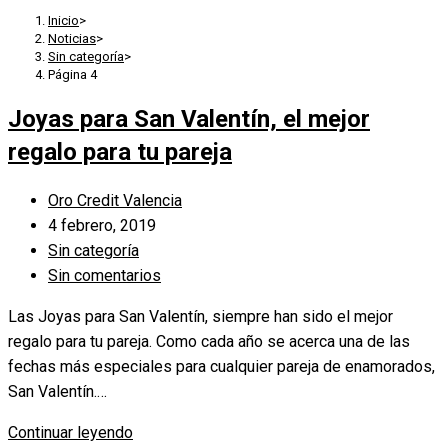
Inicio
>
Noticias
>
Sin categoría
>
Página 4
Joyas para San Valentín, el mejor
regalo para tu pareja
Autor
Oro Credit Valencia
de
Publicación
4 febrero, 2019
la
de
Categoría
Sin categoría
entrada:
la
de
Comentarios
Sin comentarios
entrada:
la
de
Las Joyas para San Valentín, siempre han sido el mejor
entrada:
la
regalo para tu pareja. Como cada año se acerca una de las
entrada:
fechas más especiales para cualquier pareja de enamorados,
San Valentín.…
Joyas
Continuar leyendo