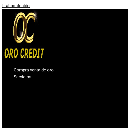
Ir al contenido
Compra venta de oro
Servicios
Compro oro Valencia
Compra venta de plata
Vender diamantes en Valencia
Casa de Empeños Valencia
Comprar Oro en lingotes para inversión
Precio Oro – Precio Plata
Oro Segunda Mano – Oro Barato