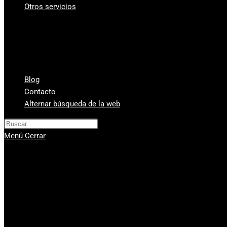
Otros servicios
¿A cuanto está el gramo de oro?
Vender Monedas Antiguas
Cambio de divisas y monedas
Compra-venta de relojes de segunda mano
Compra Venta de Estilográficas
Blog
Contacto
Alternar búsqueda de la web
Pulsa Escape para cerrar el panel de
Menú
Cerrar
Compra venta de oro
Servicios
Compro oro Valencia
Compra venta de plata
Vender diamantes en Valencia
Casa de Empeños Valencia