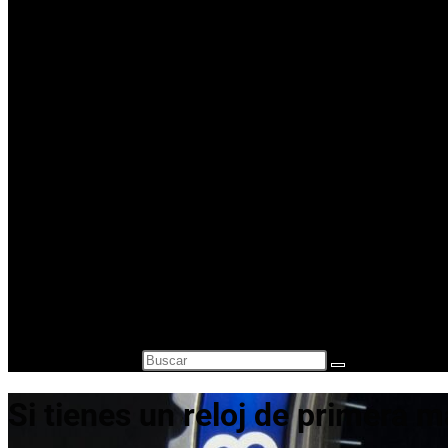
Comprar Oro en lingotes para inversión
Precio Oro – Precio Plata
Oro Segunda Mano – Oro Barato
Otros servicios
¿A cuanto está el gramo de oro?
Vender Monedas Antiguas
Cambio de divisas y monedas
Compra-venta de relojes de segunda mano
Compra Venta de Estilográficas
Blog
Contacto
Alternar búsqueda de la web
Buscar en esta web
Si tienes un reloj de primera 