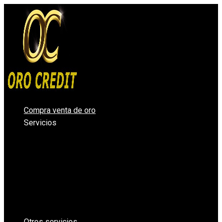
Ir
al
contenido
Compra venta de oro
Servicios
Compro oro Valencia
Compra venta de plata
Vender diamantes en Valencia
Casa de Empeños Valencia
Comprar Oro en lingotes para inversión
Precio Oro – Precio Plata
Oro Segunda Mano – Oro Barato
Otros servicios