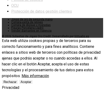
OCU
Protección de datos gestión clientes
Joyas de oro de segunda mano
Compra-venta de relojes
Compra de divisas y monedas
Figuras Porcelana Lladró
Vender diamantes en Valencia
© 2026 Subastas de Joyas Oro Credit. Desarrollado por
Virtualis.es
Esta web utiliza cookies propias y de terceros para su
correcto funcionamiento y para fines analíticos. Contiene
enlaces a sitios web de terceros con políticas de privacidad
ajenas que podrás aceptar o no cuando accedas a ellos. Al
hacer clic en el botón Aceptar, acepta el uso de estas
tecnologías y el procesamiento de tus datos para estos
propósitos.
Más información
Rechazar
Aceptar
Privacidad