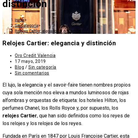
distinción
Inicio
>
Sin categoría
>
Relojes Cartier: elegancia y distinción
Relojes Cartier: elegancia y distinción
Autor
Oro Credit Valencia
de
Publicación
17 mayo, 2019
la
de
Categoría
Blog
/
Sin categoría
entrada:
la
de
Comentarios
Sin comentarios
entrada:
la
de
El lujo, la elegancia y el savoir-faire tienen nombres propios
entrada:
la
entrada:
cuya sola mención nos eleva a mundos luminosos de rojas
alfombras y orquestas de etiqueta: los hoteles Hilton, los
perfumes Chanel, los Rolls Royce y, por supuesto, los
relojes Cartier
, que han sido definidos como los reyes de
los relojes y los relojes de los reyes.
Fundada en París en 1847 por Louis Françoise Cartier, esta