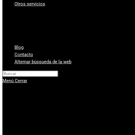
Otros servicios
¿A cuanto está el gramo de oro?
Vender Monedas Antiguas
Cambio de divisas y monedas
Compra-venta de relojes de segunda mano
Compra Venta de Estilográficas
Blog
Contacto
Alternar búsqueda de la web
Pulsa Escape para cerrar el panel de
Menú
Cerrar
Compra venta de oro
Servicios
Compro oro Valencia
Compra venta de plata
Vender diamantes en Valencia
Casa de Empeños Valencia