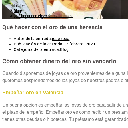
Inicio
>
Blog
>
Qué hacer con el oro de una herencia
Qué hacer con el oro de una herencia
Autor de la entrada:
jose roca
Publicación de la entrada:
12 febrero, 2021
Categoría de la entrada:
Blog
Cómo obtener dinero del oro sin venderlo
Cuando disponemos de joyas de oro provenientes de alguna her
queremos desprendernos de las joyas de nuestros padres o a
Empeñar oro en Valencia
Un buena opción es empeñar las joyas de oro para salir de u
el plazo del empeño. Empeñar oro es como recibir un préstamos
tienes otras deudas o hipotecas. Tu préstamo está garantizado