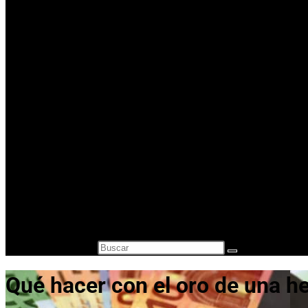
Comprar Oro en lingotes para inversión
Precio Oro – Precio Plata
Oro Segunda Mano – Oro Barato
Otros servicios
¿A cuanto está el gramo de oro?
Vender Monedas Antiguas
Cambio de divisas y monedas
Compra-venta de relojes de segunda mano
Compra Venta de Estilográficas
Blog
Contacto
Alternar búsqueda de la web
Buscar en esta web
Qué hacer con el oro de una h