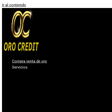
Ir al contenido
Compra venta de oro
Servicios
Compro oro Valencia
Compra venta de plata
Vender diamantes en Valencia
Casa de Empeños Valencia
Comprar Oro en lingotes para inversión
Precio Oro – Precio Plata
Oro Segunda Mano – Oro Barato