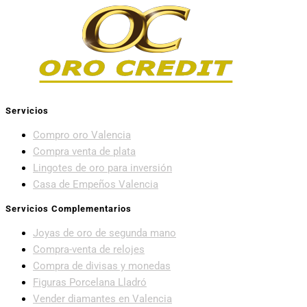
Servicios
Compro oro Valencia
Compra venta de plata
Lingotes de oro para inversión
Casa de Empeños Valencia
Servicios Complementarios
Joyas de oro de segunda mano
Compra-venta de relojes
Compra de divisas y monedas
Figuras Porcelana Lladró
Vender diamantes en Valencia