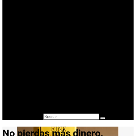
Casa de Empeños Valencia
Comprar Oro en lingotes para inversión
Precio Oro – Precio Plata
Oro Segunda Mano – Oro Barato
Otros servicios
¿A cuanto está el gramo de oro?
Vender Monedas Antiguas
Cambio de divisas y monedas
Compra-venta de relojes de segunda mano
Compra Venta de Estilográficas
Blog
Contacto
Alternar búsqueda de la web
Buscar en esta web
No pierdas más dinero.