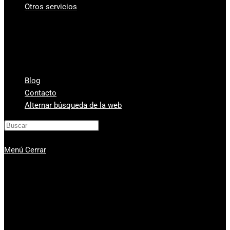
Otros servicios
¿A cuanto está el gramo de oro?
Vender Monedas Antiguas
Cambio de divisas y monedas
Compra-venta de relojes de segunda mano
Compra Venta de Estilográficas
Blog
Contacto
Alternar búsqueda de la web
Pulsa Escape para cerrar el panel de
búsqueda.
Menú
Cerrar
Compra venta de oro
Servicios
Compro oro Valencia
Compra venta de plata
Vender diamantes en Valencia