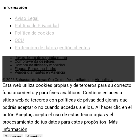
Información
Aviso Legal
Política de Privacidad
Política de cookies
OCU
Protección de datos gestión clientes
Joyas de oro de segunda mano
Compra-venta de relojes
Compra de divisas y monedas
Figuras Porcelana Lladró
Vender diamantes en Valencia
© 2026 Subastas de Joyas Oro Credit. Desarrollado por
Virtualis.es
Esta web utiliza cookies propias y de terceros para su correcto
funcionamiento y para fines analíticos. Contiene enlaces a
sitios web de terceros con políticas de privacidad ajenas que
podrás aceptar o no cuando accedas a ellos. Al hacer clic en el
botón Aceptar, acepta el uso de estas tecnologías y el
procesamiento de tus datos para estos propósitos.
Más
información
Rechazar
Aceptar