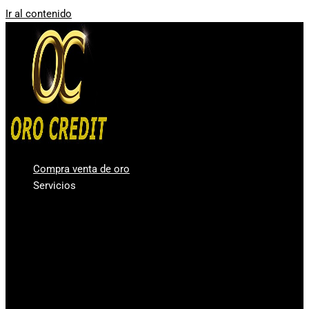
Ir al contenido
Compra venta de oro
Servicios
Compro oro Valencia
Compra venta de plata
Vender diamantes en Valencia
Casa de Empeños Valencia
Comprar Oro en lingotes para inversión
Precio Oro – Precio Plata
Oro Segunda Mano – Oro Barato