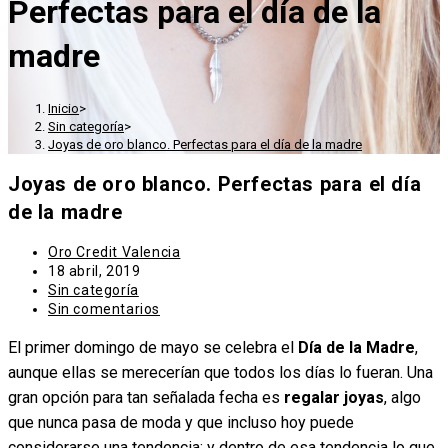
Perfectas para el día de la
madre
Inicio
>
Sin categoría
>
Joyas de oro blanco. Perfectas para el día de la madre
Joyas de oro blanco. Perfectas para el día
de la madre
Autor
Oro Credit Valencia
de
Publicación
18 abril, 2019
la
de
Categoría
Sin categoría
entrada:
la
de
Comentarios
Sin comentarios
entrada:
la
de
El primer domingo de mayo se celebra el
entrada:
la
Día de la Madre
,
entrada:
aunque ellas se merecerían que todos los días lo fueran. Una
gran opción para tan señalada fecha es
regalar joyas
, algo
que nunca pasa de moda y que incluso hoy puede
considerarse una tendencia; y dentro de esa tendencia lo que