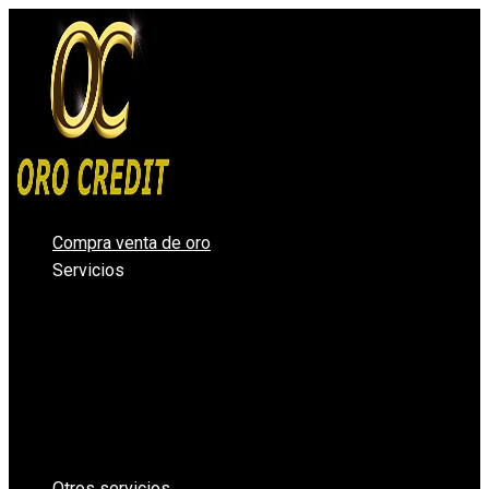
Ir
al
contenido
Compra venta de oro
Servicios
Compro oro Valencia
Compra venta de plata
Vender diamantes en Valencia
Casa de Empeños Valencia
Comprar Oro en lingotes para inversión
Precio Oro – Precio Plata
Oro Segunda Mano – Oro Barato
Otros servicios