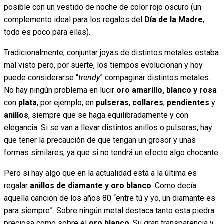
posible con un vestido de noche de color rojo oscuro (un
complemento ideal para los regalos del
Día de la Madre
,
todo es poco para ellas).
Tradicionalmente, conjuntar joyas de distintos metales estaba
mal visto pero, por suerte, los tiempos evolucionan y hoy
puede considerarse “
trendy
” compaginar distintos metales.
No hay ningún problema en lucir
oro amarillo, blanco y rosa
con
plata
, por ejemplo, en
pulseras
,
collares
,
pendientes
y
anillos
, siempre que se haga equilibradamente y con
elegancia. Si se van a llevar distintos anillos o pulseras, hay
que tener la precaución de que tengan un grosor y unas
formas similares, ya que si no tendrá un efecto algo chocante.
Pero si hay algo que en la actualidad está a la última es
regalar
anillos de diamante y oro blanco
. Como decía
aquella canción de los años 80 “entre tú y yo, un diamante es
para siempre”. Sobre ningún metal destaca tanto esta piedra
preciosa como sobre el
oro blanco
. Su gran transparencia y