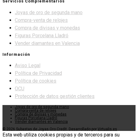
Servicios Complementarios
Joyas de oro de segunda mano
Compra-venta de relojes
Compra de divisas y monedas
Figuras Porcelana Lladró
Vender diamantes en Valencia
Información
Aviso Legal
Política de Privacidad
Política de cookies
OCU
Protección de datos gestión clientes
Joyas de oro de segunda mano
Compra-venta de relojes
Compra de divisas y monedas
Figuras Porcelana Lladró
Vender diamantes en Valencia
© 2026 Subastas de Joyas Oro Credit. Desarrollado por
Virtualis.es
Esta web utiliza cookies propias y de terceros para su