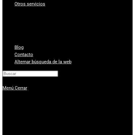
Otros servicios
¿A cuanto está el gramo de oro?
Vender Monedas Antiguas
Cambio de divisas y monedas
Compra-venta de relojes de segunda mano
Compra Venta de Estilográficas
Blog
Contacto
Alternar búsqueda de la web
Pulsa Escape para cerrar el panel de
búsqueda.
Menú
Cerrar
Compra venta de oro
Servicios
Compro oro Valencia
Compra venta de plata
Vender diamantes en Valencia