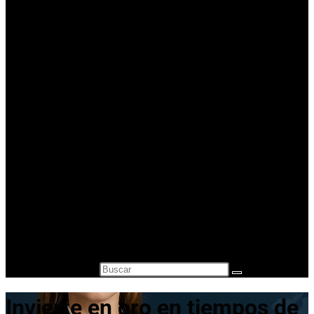
Casa de Empeños Valencia
Comprar Oro en lingotes para inversión
Precio Oro – Precio Plata
Oro Segunda Mano – Oro Barato
Otros servicios
¿A cuanto está el gramo de oro?
Vender Monedas Antiguas
Cambio de divisas y monedas
Compra-venta de relojes de segunda mano
Compra Venta de Estilográficas
Blog
Contacto
Alternar búsqueda de la web
Buscar en esta web
Invierte en oro en tiempos de