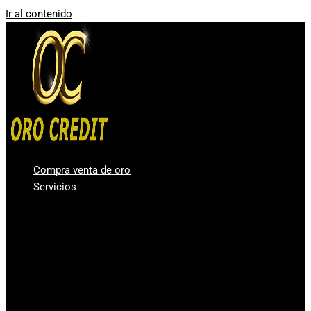
Ir al contenido
Compra venta de oro
Servicios
Compro oro Valencia
Compra venta de plata
Vender diamantes en Valencia
Casa de Empeños Valencia
Comprar Oro en lingotes para inversión
Precio Oro – Precio Plata
Oro Segunda Mano – Oro Barato