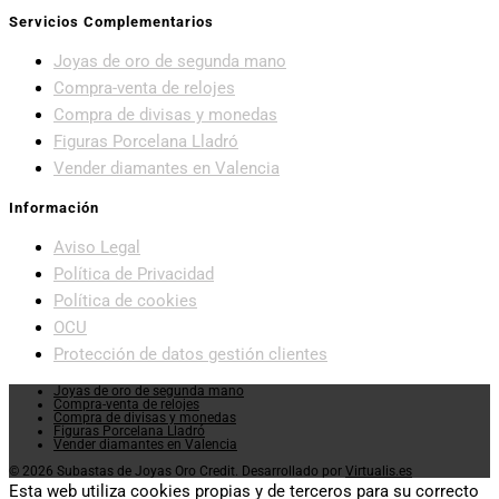
Servicios Complementarios
Joyas de oro de segunda mano
Compra-venta de relojes
Compra de divisas y monedas
Figuras Porcelana Lladró
Vender diamantes en Valencia
Información
Aviso Legal
Política de Privacidad
Política de cookies
OCU
Protección de datos gestión clientes
Joyas de oro de segunda mano
Compra-venta de relojes
Compra de divisas y monedas
Figuras Porcelana Lladró
Vender diamantes en Valencia
© 2026 Subastas de Joyas Oro Credit. Desarrollado por
Virtualis.es
Esta web utiliza cookies propias y de terceros para su correcto