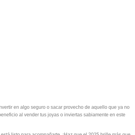
nvertir en algo seguro o sacar provecho de aquello que ya no
neficio al vender tus joyas o inviertas sabiamente en este
está listo para acompañarte. ¡Haz que el 2025 brille más que