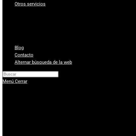
Otros servicios
¿A cuanto está el gramo de oro?
Vender Monedas Antiguas
Cambio de divisas y monedas
Compra-venta de relojes de segunda mano
Compra Venta de Estilográficas
Blog
Contacto
Alternar búsqueda de la web
Pulsa Escape para cerrar el panel de
Menú
Cerrar
Compra venta de oro
Servicios
Compro oro Valencia
Compra venta de plata
Vender diamantes en Valencia
Casa de Empeños Valencia