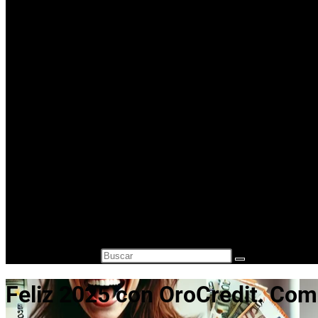
Comprar Oro en lingotes para inversión
Precio Oro – Precio Plata
Oro Segunda Mano – Oro Barato
Otros servicios
¿A cuanto está el gramo de oro?
Vender Monedas Antiguas
Cambio de divisas y monedas
Compra-venta de relojes de segunda mano
Compra Venta de Estilográficas
Blog
Contacto
Alternar búsqueda de la web
Buscar en esta web
Feliz 2025 con OroCredit. Com