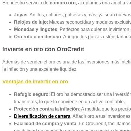
En nuestro servicio de
compro oro
, aceptamos una amplia var
Joyas
: Anillos, collares, pulseras y más, ya sean nueva
Relojes de lujo
: Marcas reconocidas y modelos exclusiv
Monedas y lingotes
: Perfectos para quienes invirtieron
Oro roto o en desuso
: Aunque tus piezas estén dañadas
Invierte en oro con OroCredit
Además de vender, el oro es una de las inversiones más inteli
la inflación y una excelente liquidez.
Ventajas de invertir en oro
Refugio seguro
: El oro ha demostrado ser una inversió
financieros, lo que lo convierte en un activo confiable.
Protección contra la inflación
: A medida que los precio
Diversificación de cartera
: Añadir oro a tus inversione
Facilidad de compra y venta
: En OroCredit, facilitamo
posibilidad de vender tu oro en nuestro servicio de
comp