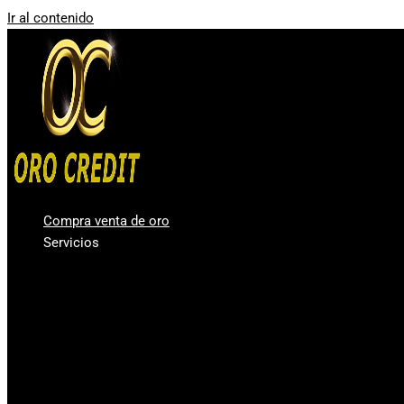
Ir al contenido
Compra venta de oro
Servicios
Compro oro Valencia
Compra venta de plata
Vender diamantes en Valencia
Casa de Empeños Valencia
Comprar Oro en lingotes para inversión
Precio Oro – Precio Plata
Oro Segunda Mano – Oro Barato