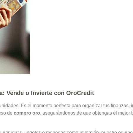
: Vende o Invierte con OroCredit
nidades. Es el momento perfecto para organizar tus finanzas, i
ceso de
compro oro
, asegurándonos de que obtengas el mejor be
uirir joyas, lingotes o monedas como inversión, nuestro equipo 