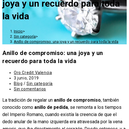
joya y un recuerdo para toda
la vida
Inicio
>
Sin categoría
>
Anillo de compromiso: una joya y un recuerdo para toda la vida
Anillo de compromiso: una joya y un
recuerdo para toda la vida
Autor
Oro Credit Valencia
de
Publicación
3 junio, 2019
la
de
Categoría
Blog
/
Sin categoría
entrada:
la
de
Comentarios
Sin comentarios
entrada:
la
de
La tradición de regalar un
entrada:
la
anillo de compromiso
, también
entrada:
conocido como
anillo de pedida
, se remonta a los tiempos
del Imperio Romano, cuando existía la creencia de que el
dedo anular de la mano izquierda era atravesada por la vena
amoris
, que iba directamente al corazón. Desde entonces, y a