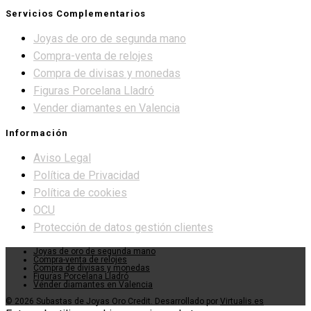
Servicios Complementarios
Joyas de oro de segunda mano
Compra-venta de relojes
Compra de divisas y monedas
Figuras Porcelana Lladró
Vender diamantes en Valencia
Información
Aviso Legal
Política de Privacidad
Política de cookies
OCU
Protección de datos gestión clientes
Joyas de oro de segunda mano
Compra-venta de relojes
Compra de divisas y monedas
Figuras Porcelana Lladró
Vender diamantes en Valencia
© 2026 Subastas de Joyas Oro Credit. Desarrollado por
Virtualis.es