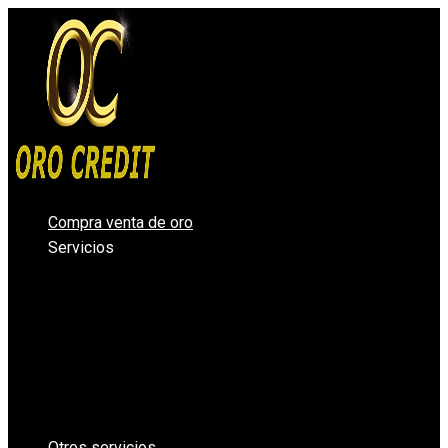
Ir
al
contenido
Compra venta de oro
Servicios
Compro oro Valencia
Compra venta de plata
Vender diamantes en Valencia
Casa de Empeños Valencia
Comprar Oro en lingotes para inversión
Precio Oro – Precio Plata
Oro Segunda Mano – Oro Barato
Otros servicios